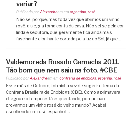
variar?
Publicado por
Alexandre
em
em
argentina
,
rosé
Não sei porque, mas toda vez que abrimos um vinho
rosé, a alegria toma conta da casa. Não sei se pela cor,
linda e sedutora, que geralmente fica ainda mais
fascinante e brilhante cortada pela luz do Sol, já que…
Valdemoreda Rosado Garnacha 2011.
Tão bom que nem saiu na foto. #CBE
Publicado por
Alexandre
em
em
confraria de enoblogs
,
espanha
,
rosé
Esse mês de Outubro, foi minha vez de sugerir o tema da
Confraria Brasileira de Enoblogs (CBE). Como a primavera
chegou e o tempo está esquentando, porque não
provarmos um vinho rosé do velho mundo? Acabei
escolhendo um rosé espanhol,…