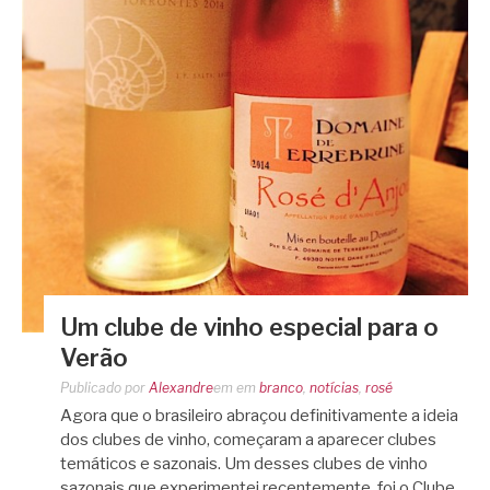
Um clube de vinho especial para o
Verão
Publicado por
Alexandre
em
em
branco
,
notícias
,
rosé
Agora que o brasileiro abraçou definitivamente a ideia
dos clubes de vinho, começaram a aparecer clubes
temáticos e sazonais. Um desses clubes de vinho
sazonais que experimentei recentemente, foi o Clube