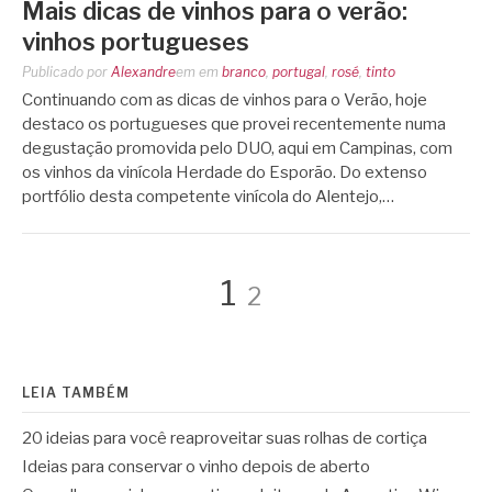
Mais dicas de vinhos para o verão:
vinhos portugueses
Publicado por
Alexandre
em
em
branco
,
portugal
,
rosé
,
tinto
Continuando com as dicas de vinhos para o Verão, hoje
destaco os portugueses que provei recentemente numa
degustação promovida pelo DUO, aqui em Campinas, com
os vinhos da vinícola Herdade do Esporão. Do extenso
portfólio desta competente vinícola do Alentejo,…
Paginação
Página
Página
1
2
de
LEIA TAMBÉM
posts
20 ideias para você reaproveitar suas rolhas de cortiça
Ideias para conservar o vinho depois de aberto