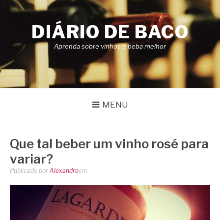
Pular
para
DIÁRIO DE BACO
o
conteúdo
Aprenda sobre vinhos e beba melhor
MENU
Que tal beber um vinho rosé para
variar?
Publicado por
Alexandre
em