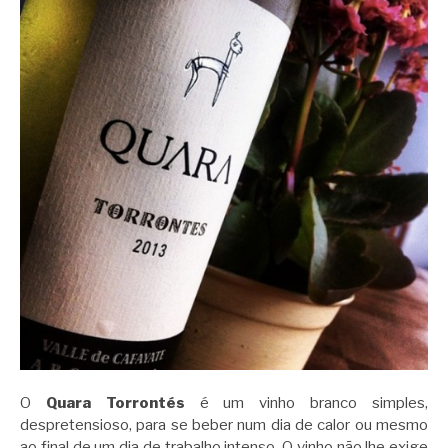
O
Quara Torrontés
é um vinho branco simples,
despretensioso, para se beber num dia de calor ou mesmo
ao final de um dia de trabalho intenso. O vinho não lhe exige