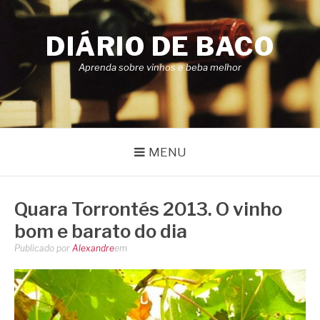
Pular
para
DIÁRIO DE BACO
o
conteúdo
Aprenda sobre vinhos e beba melhor
MENU
Quara Torrontés 2013. O vinho
bom e barato do dia
Publicado por
Alexandre
em