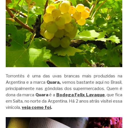
Torrontés é uma das uvas brancas mais produzidas na
Argentina e a marca
Quara,
vemos bastante aqui no Brasil,
principalmente nas gôndolas dos supermercados. Quem é
dona da marca
Quara
é a
Bodega Felix Lavaque
, que fica
em Salta, no norte da Argentina. Há 2 anos atrás visitei essa
vinícola,
veja como foi
.