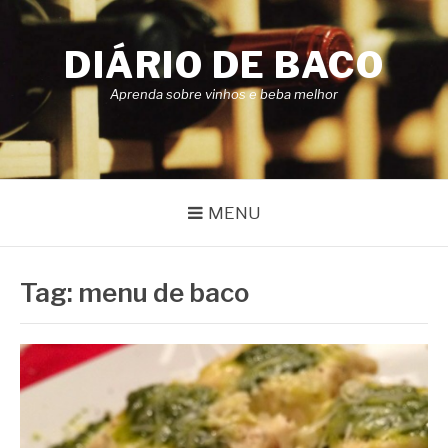
Pular
para
DIÁRIO DE BACO
o
conteúdo
Aprenda sobre vinhos e beba melhor
MENU
Tag:
menu de baco