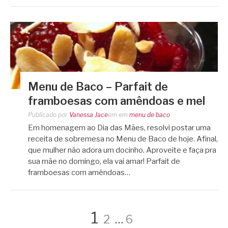
Menu de Baco – Parfait de
framboesas com amêndoas e mel
Publicado por
Vanessa Jace
em
em
menu de baco
Em homenagem ao Dia das Mães, resolvi postar uma
receita de sobremesa no Menu de Baco de hoje. Afinal,
que mulher não adora um docinho. Aproveite e faça pra
sua mãe no domingo, ela vai amar! Parfait de
framboesas com amêndoas…
Paginação
Página
Página
Página
1
2
…
6