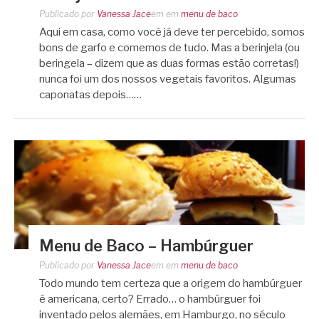
Publicado por
Vanessa Jace
em
em
menu de baco
Aqui em casa, como você já deve ter percebido, somos
bons de garfo e comemos de tudo. Mas a berinjela (ou
beringela – dizem que as duas formas estão corretas!)
nunca foi um dos nossos vegetais favoritos. Algumas
caponatas depois……
Menu de Baco – Hambúrguer
Publicado por
Vanessa Jace
em
em
menu de baco
Todo mundo tem certeza que a origem do hambúrguer
é americana, certo? Errado… o hambúrguer foi
inventado pelos alemães, em Hamburgo, no século