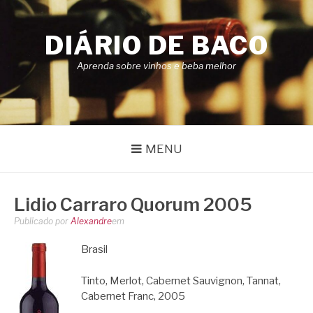
Pular
para
DIÁRIO DE BACO
o
conteúdo
Aprenda sobre vinhos e beba melhor
MENU
Lidio Carraro Quorum 2005
Publicado por
Alexandre
em
Brasil
Tinto, Merlot, Cabernet Sauvignon, Tannat,
Cabernet Franc, 2005