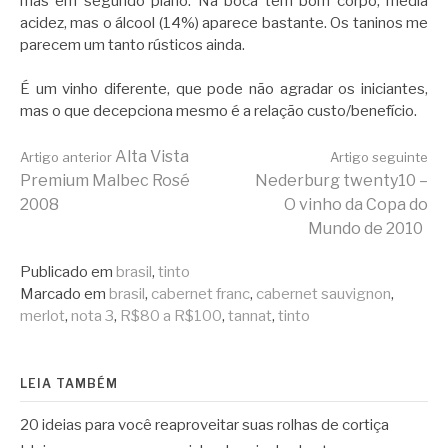
mas em segundo plano. Na boca tem bom corpo, média
acidez, mas o álcool (14%) aparece bastante. Os taninos me
parecem um tanto rústicos ainda.
É um vinho diferente, que pode não agradar os iniciantes,
mas o que decepciona mesmo é a relação custo/benefício.
Continue
Alta Vista
Artigo anterior
Artigo seguinte
Premium Malbec Rosé
Nederburg twenty10 –
2008
O vinho da Copa do
lendo
Mundo de 2010
Publicado em
brasil
,
tinto
Marcado em
brasil
,
cabernet franc
,
cabernet sauvignon
,
merlot
,
nota 3
,
R$80 a R$100
,
tannat
,
tinto
LEIA TAMBÉM
20 ideias para você reaproveitar suas rolhas de cortiça