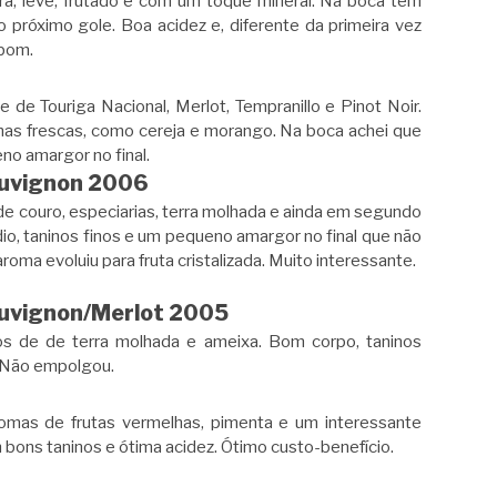
, leve, frutado e com um toque mineral. Na boca tem
próximo gole. Boa acidez e, diferente da primeira vez
 bom.
de Touriga Nacional, Merlot, Tempranillo e Pinot Noir.
has frescas, como cereja e morango. Na boca achei que
no amargor no final.
auvignon 2006
e couro, especiarias, terra molhada e ainda em segundo
io, taninos finos e um pequeno amargor no final que não
oma evoluiu para fruta cristalizada. Muito interessante.
auvignon/Merlot 2005
dos de de terra molhada e ameixa. Bom corpo, taninos
 Não empolgou.
romas de frutas vermelhas, pimenta e um interessante
 bons taninos e ótima acidez. Ótimo custo-benefício.