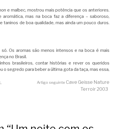
on e malbec, mostrou mais potência que os anteriores.
e aromática, mas na boca faz a diferença – saboroso,
 e taninos de boa qualidade, mas ainda um pouco duros.
 só. Os aromas são menos intensos e na boca é mais
ença no Brasil.
nhos brasileiros, contar histórias e rever os queridos
u o segredo para beber a última gota da taça, mas essa,
,
Cave Geisse Nature
Artigo seguinte
Terroir 2003
m “Um noite com os