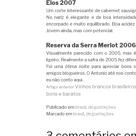
Elos 2007
Um corte interessante de cabernet sauvign
No nariz é elegante e de boa intensidad
encorpado e muito equilibrado. Boa acidez
Jovem ainda, mas com potencial.
Reserva da Serra Merlot 2006
Visualmente parecido com o 2005, mas é
ligeiro. Realmente a safra de 2005 fez difer
Foi uma ótima noite para apreciar bons vi
amigos blogueiros. O Antonio até nos conto
eu não conto aqui.
Continue
Vinhos brancos brasileiros
Artigo anterior
bons e baratos
lendo
Publicado em
brasil
,
degustações
Marcado em
brasil
,
degustações
3 comentários e