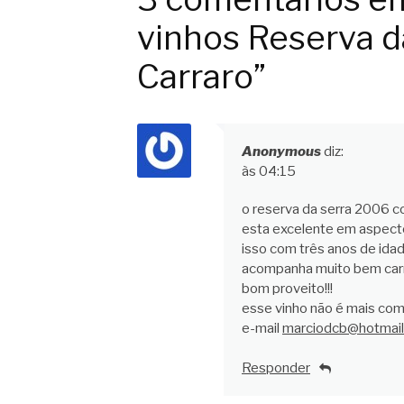
vinhos Reserva d
Carraro”
Anonymous
diz:
às 04:15
o reserva da serra 2006 co
esta excelente em aspectos
isso com três anos de idad
acompanha muito bem carn
bom proveito!!!
esse vinho não é mais come
e-mail
marciodcb@hotmai
Responder