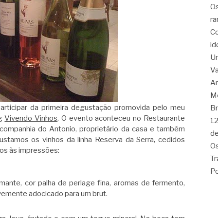
Os
ra
Co
id
Um
Va
Am
Me
 participar da primeira degustação promovida pelo meu
Br
og
Vivendo Vinhos
. O evento aconteceu no Restaurante
12
companhia do Antonio, proprietário da casa e também
de
ustamos os vinhos da linha Reserva da Serra, cedidos
Os
os às impressões:
Tr
Po
nte, cor palha de perlage fina, aromas de fermento,
evemente adocicado para um brut.