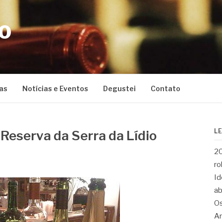
CO
as
Notícias e Eventos
Degustei
Contato
L
Reserva da Serra da Lídio
20
ro
Id
ab
Os
Ar