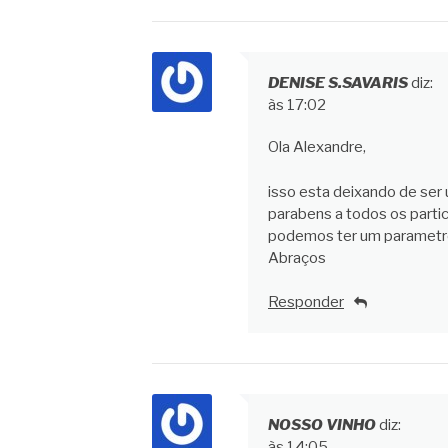
DENISE S.SAVARIS
diz:
às 17:02
Ola Alexandre,
isso esta deixando de ser
parabens a todos os parti
podemos ter um parametr
Abraços
Responder
NOSSO VINHO
diz:
às 14:05