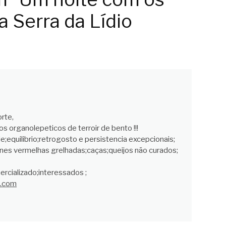
a Serra da Lídio
rte,
 organolepeticos de terroir de bento !!!
e;equilibrio;retrogosto e persistencia excepcionais;
es vermelhas grelhadas;caças;queijos não curados;
rcializado;interessados ;
l.com