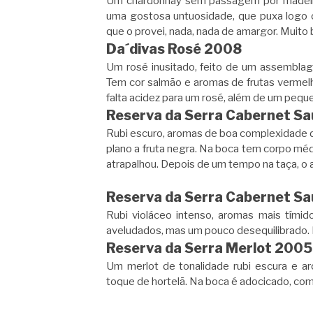
Um chardonnay sem passagem por madeira
uma gostosa untuosidade, que puxa logo o 
que o provei, nada, nada de amargor. Muito
Da´divas Rosé 2008
Um rosé inusitado, feito de um assemblage 
Tem cor salmão e aromas de frutas vermel
falta acidez para um rosé, além de um peque
Reserva da Serra Cabernet S
Rubi escuro, aromas de boa complexidade d
plano a fruta negra. Na boca tem corpo méd
atrapalhou. Depois de um tempo na taça, o ar
Reserva da Serra Cabernet S
Rubi violáceo intenso, aromas mais tími
aveludados, mas um pouco desequilibrado.
Reserva da Serra Merlot 2005
Um merlot de tonalidade rubi escura e a
toque de hortelã. Na boca é adocicado, com