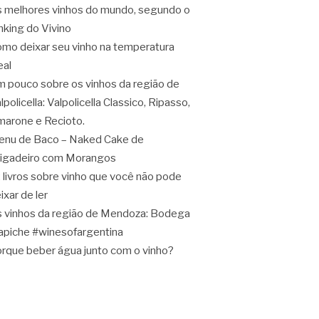
 melhores vinhos do mundo, segundo o
nking do Vivino
mo deixar seu vinho na temperatura
eal
 pouco sobre os vinhos da região de
lpolicella: Valpolicella Classico, Ripasso,
arone e Recioto.
nu de Baco – Naked Cake de
igadeiro com Morangos
 livros sobre vinho que você não pode
ixar de ler
 vinhos da região de Mendoza: Bodega
apiche #winesofargentina
rque beber água junto com o vinho?