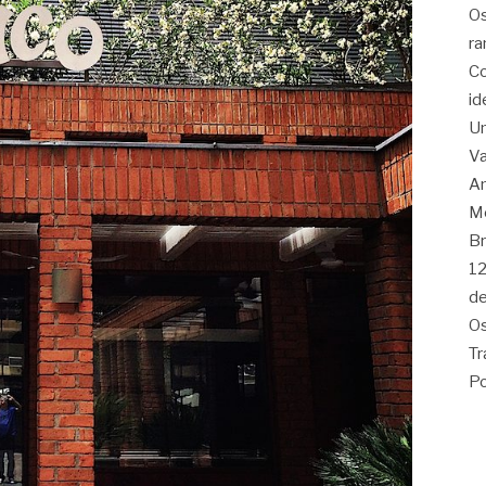
Os
ra
Co
id
Um
Va
Am
Me
Br
12
de
Os
Tr
Po