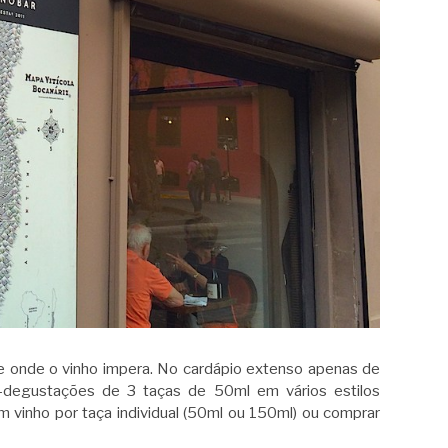
e onde o vinho impera. No cardápio extenso apenas de
i-degustações de 3 taças de 50ml em vários estilos
gum vinho por taça individual (50ml ou 150ml) ou comprar