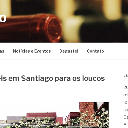
CO
as
Notícias e Eventos
Degustei
Contato
L
is em Santiago para os loucos
20
ro
Id
ab
Os
Ar