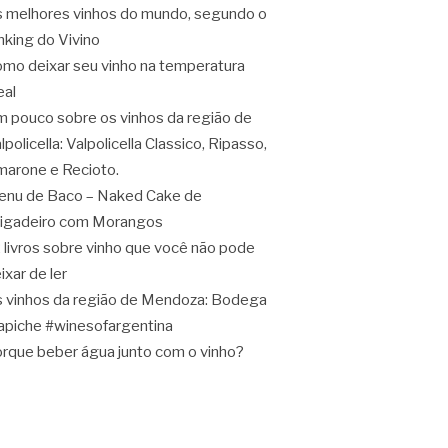
 melhores vinhos do mundo, segundo o
nking do Vivino
mo deixar seu vinho na temperatura
eal
 pouco sobre os vinhos da região de
lpolicella: Valpolicella Classico, Ripasso,
arone e Recioto.
nu de Baco – Naked Cake de
igadeiro com Morangos
 livros sobre vinho que você não pode
ixar de ler
 vinhos da região de Mendoza: Bodega
apiche #winesofargentina
rque beber água junto com o vinho?