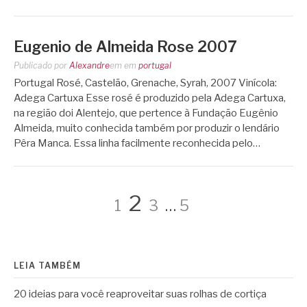
Eugenio de Almeida Rose 2007
Publicado por
Alexandre
em
em
portugal
Portugal Rosé, Castelão, Grenache, Syrah, 2007 Vinícola:
Adega Cartuxa Esse rosé é produzido pela Adega Cartuxa,
na região doi Alentejo, que pertence à Fundação Eugênio
Almeida, muito conhecida também por produzir o lendário
Pêra Manca. Essa linha facilmente reconhecida pelo…
Paginação
Página
Página
Página
Página
2
1
3
…
5
de
LEIA TAMBÉM
posts
20 ideias para você reaproveitar suas rolhas de cortiça