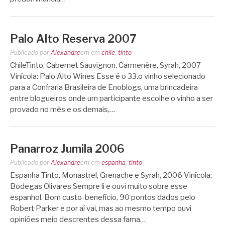
Palo Alto Reserva 2007
Publicado por
Alexandre
em
em
chile
,
tinto
ChileTinto, Cabernet Sauvignon, Carmenère, Syrah, 2007
Vinícola: Palo Alto Wines Esse é o 33.o vinho selecionado
para a Confraria Brasileira de Enoblogs, uma brincadeira
entre blogueiros onde um participante escolhe o vinho a ser
provado no mês e os demais,…
Panarroz Jumila 2006
Publicado por
Alexandre
em
em
espanha
,
tinto
Espanha Tinto, Monastrel, Grenache e Syrah, 2006 Vinícola:
Bodegas Olivares Sempre li e ouvi muito sobre esse
espanhol. Bom custo-benefício, 90 pontos dados pelo
Robert Parker e por aí vai, mas ao mesmo tempo ouvi
opiniões meio descrentes dessa fama…