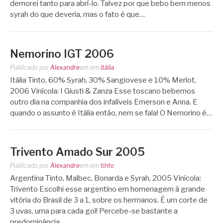
demorei tanto para abrí-lo. Talvez por que bebo bem menos
syrah do que deveria, mas o fato é que…
Nemorino IGT 2006
Publicado por
Alexandre
em
em
itália
Itália Tinto, 60% Syrah, 30% Sangiovese e 10% Merlot,
2006 Vinícola: I Giusti & Zanza Esse toscano bebemos
outro dia na companhia dos infalíveis Emerson e Anna. E
quando o assunto é Itália então, nem se fala! O Nemorino é…
Trivento Amado Sur 2005
Publicado por
Alexandre
em
em
tinto
Argentina Tinto, Malbec, Bonarda e Syrah, 2005 Vinícola:
Trivento Escolhi esse argentino em homenagem à grande
vitória do Brasil de 3 a 1, sobre os hermanos. É um corte de
3 uvas, uma para cada gol! Percebe-se bastante a
predominância…