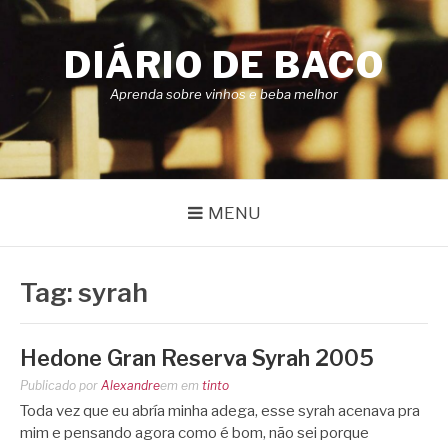
Pular
para
DIÁRIO DE BACO
o
conteúdo
Aprenda sobre vinhos e beba melhor
MENU
Tag:
syrah
Hedone Gran Reserva Syrah 2005
Publicado por
Alexandre
em
em
tinto
Toda vez que eu abría minha adega, esse syrah acenava pra
mim e pensando agora como é bom, não sei porque