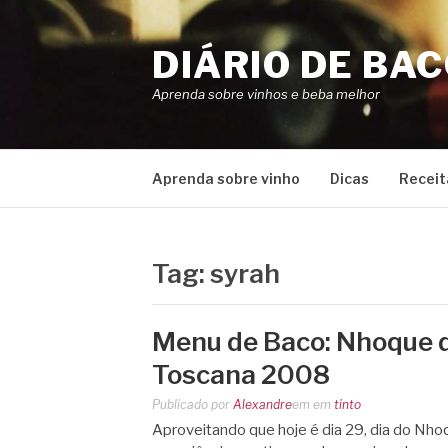
Pular
para
DIÁRIO DE BA
o
conteúdo
Aprenda sobre vinhos e beba melhor
Aprenda sobre vinho
Dicas
Receit
Tag:
syrah
Menu de Baco: Nhoque d
Toscana 2008
Publicado por
Alexandre
em
em
tinto
Aproveitando que hoje é dia 29, dia do Nho