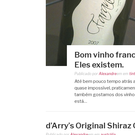
Bom vinho fran
Eles existem.
Publicado por
Alexandre
em
em
tin
Até bem pouco tempo atrás ac
quase impossível, praticament
também gostamos dos vinhos 
está…
d’Arry’s Original Shira
Publicado por
Alexandre
em
em
austrália