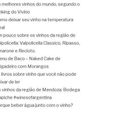
 melhores vinhos do mundo, segundo o
nking do Vivino
mo deixar seu vinho na temperatura
eal
 pouco sobre os vinhos da região de
lpolicella: Valpolicella Classico, Ripasso,
arone e Recioto.
nu de Baco – Naked Cake de
igadeiro com Morangos
 livros sobre vinho que você não pode
ixar de ler
 vinhos da região de Mendoza: Bodega
apiche #winesofargentina
rque beber água junto com o vinho?