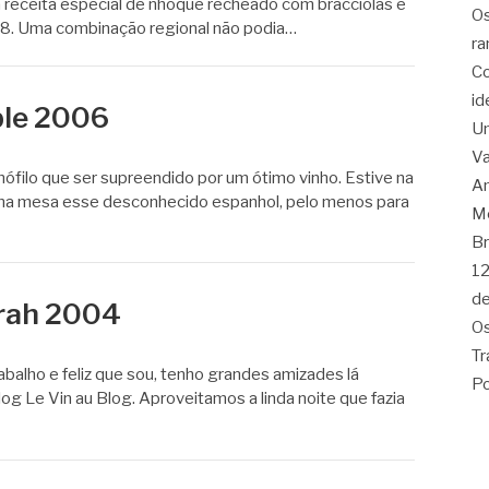
receita especial de nhoque recheado com bracciolas e
Os
8. Uma combinação regional não podia…
ra
Co
id
ble 2006
Um
Va
ófilo que ser supreendido por um ótimo vinho. Estive na
Am
na mesa esse desconhecido espanhol, pelo menos para
Me
Br
12
de
yrah 2004
Os
Tr
balho e feliz que sou, tenho grandes amizades lá
Po
blog Le Vin au Blog. Aproveitamos a linda noite que fazia