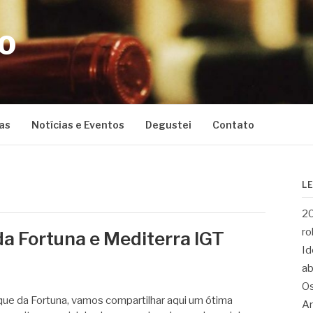
CO
as
Notícias e Eventos
Degustei
Contato
L
20
ro
a Fortuna e Mediterra IGT
Id
ab
Os
que da Fortuna, vamos compartilhar aqui um ótima
Ar