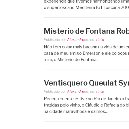
experiência que tivemos harmonizando uma 
o supertoscano Mediterra IGT Toscana 200
Misterio de Fontana Ro
Publicado por
Alexandre
em
em
tinto
Não tem coisa mais bacana na vida de um en
casa de meu amigo Emerson e ele colocou 
mim, o Misterio de Fontana…
Ventisquero Queulat S
Publicado por
Alexandre
em
em
tinto
Recentemente estive no Rio de Janeiro a tra
trazidas pelo vinho, o Cláudio e Rafaela do 
na cidade maravilhosa e saímos…