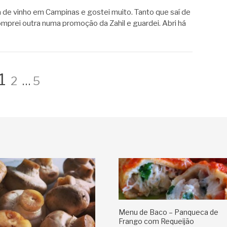
a de vinho em Campinas e gostei muito. Tanto que saí de
mprei outra numa promoção da Zahil e guardei. Abri há
Página
Página
Página
1
2
…
5
Menu de Baco – Panqueca de
Frango com Requeijão