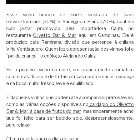
Esse vinho branco de corte inusitado de uvas
Gewürztraminer (30%) e Sauvignon Blanc (70%), conheci
num jantar promovido pela importadora Cantu no
restaurante
Olivetto Bar & Mar
, aqui em Campinas. Ele é
produzido pela Ramirana, divisão que pertence à chilena
Viña Ventisquero
. Quem fez a apresentação dos vinhos foi o
“pai da criança”, o enólogo Alejandro Galaz.
Foi o primeiro vinho da noite, um branco muito aromático
com notas florais e de frutas cítricas como limão e maracujá
e na boca muito fresco, leve e equilibrado.
É daqueles vinhos que podem até acompanhar pratos leves,
como as várias opções disponíveis no
cardápio do Olivetto
Bar & Mar, à base de frutos do mar
, mas sinceramente acho
que foi feito para ser bebido solo, despretensiosamente,
para relaxar.
Ótima pedida para os dias de calor.