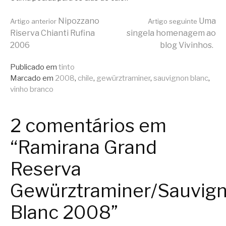
Continue
Nipozzano
Uma
Artigo anterior
Artigo seguinte
Riserva Chianti Rufina
singela homenagem ao
2006
blog Vivinhos.
lendo
Publicado em
tinto
Marcado em
2008
,
chile
,
gewürztraminer
,
sauvignon blanc
,
vinho branco
2 comentários em
“Ramirana Grand
Reserva
Gewürztraminer/Sauvig
Blanc 2008”