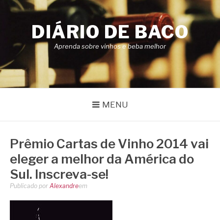
Pular
para
DIÁRIO DE BACO
o
conteúdo
Aprenda sobre vinhos e beba melhor
MENU
Prêmio Cartas de Vinho 2014 vai
eleger a melhor da América do
Sul. Inscreva-se!
Publicado por
Alexandre
em