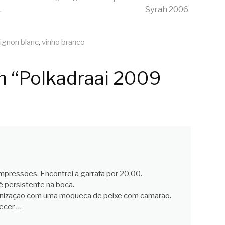
.
Syrah 2006
ignon blanc
,
vinho branco
m “Polkadraai 2009
pressões. Encontrei a garrafa por 20,00.
 persistente na boca.
onização com uma moqueca de peixe com camarão.
ecer …