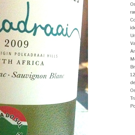
Os
ra
Co
id
Um
Va
Am
Me
Br
12
de
Os
Tr
Po