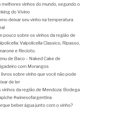
 melhores vinhos do mundo, segundo o
nking do Vivino
mo deixar seu vinho na temperatura
eal
 pouco sobre os vinhos da região de
lpolicella: Valpolicella Classico, Ripasso,
arone e Recioto.
nu de Baco – Naked Cake de
igadeiro com Morangos
 livros sobre vinho que você não pode
ixar de ler
 vinhos da região de Mendoza: Bodega
apiche #winesofargentina
rque beber água junto com o vinho?