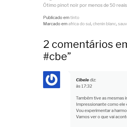
Continue
Ótimo pinot noir por menos de 50 reais
lendo
Publicado em
tinto
Marcado em
africa do sul
,
chenin blanc
,
sauv
2 comentários e
#cbe”
Cibele
diz:
às 17:32
Também tive as mesmas im
Impressionante como ele é
Vou experimentar a harm
Vamos ver o que vai acont