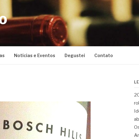
CO
as
Notícias e Eventos
Degustei
Contato
L
20
ro
Id
ab
Os
Ar