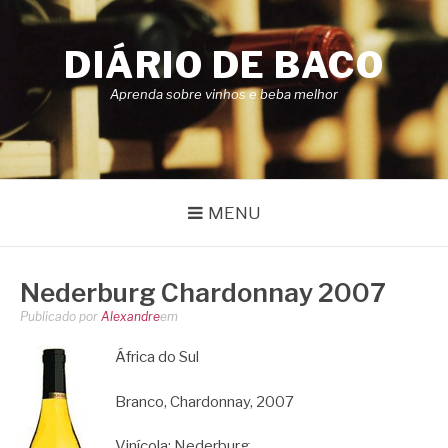
Pular
para
DIÁRIO DE BACO
o
conteúdo
Aprenda sobre vinhos e beba melhor
MENU
Nederburg Chardonnay 2007
Publicado por
Alexandre
em
África do Sul
Branco, Chardonnay, 2007
Vinícola:
Nederburg