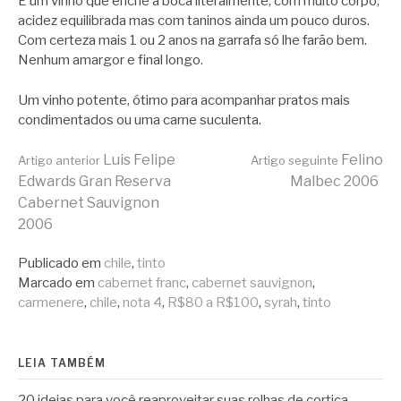
É um vinho que enche a boca literalmente, com muito corpo,
acidez equilibrada mas com taninos ainda um pouco duros.
Com certeza mais 1 ou 2 anos na garrafa só lhe farão bem.
Nenhum amargor e final longo.
Um vinho potente, ótimo para acompanhar pratos mais
condimentados ou uma carne suculenta.
Continue
Luis Felipe
Felino
Artigo anterior
Artigo seguinte
Edwards Gran Reserva
Malbec 2006
Cabernet Sauvignon
lendo
2006
Publicado em
chile
,
tinto
Marcado em
cabernet franc
,
cabernet sauvignon
,
carmenere
,
chile
,
nota 4
,
R$80 a R$100
,
syrah
,
tinto
LEIA TAMBÉM
20 ideias para você reaproveitar suas rolhas de cortiça