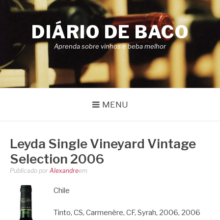
Pular
para
DIÁRIO DE BACO
o
conteúdo
Aprenda sobre vinhos e beba melhor
MENU
Leyda Single Vineyard Vintage
Selection 2006
Publicado por
Alexandre
em
Chile
Tinto, CS, Carmenère, CF, Syrah, 2006, 2006