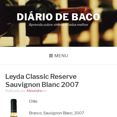
Pular
para
DIÁRIO DE BACO
o
conteúdo
Aprenda sobre vinhos e beba melhor
MENU
Leyda Classic Reserve
Sauvignon Blanc 2007
Publicado por
Alexandre
em
Chile
Branco, Sauvignon Blanc, 2007