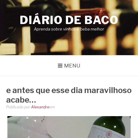
Pular
para
DIÁRIO DE BACO
o
conteúdo
Aprenda sobre vinhos e beba melhor
MENU
e antes que esse dia maravilhoso
acabe…
Publicado por
Alexandre
em