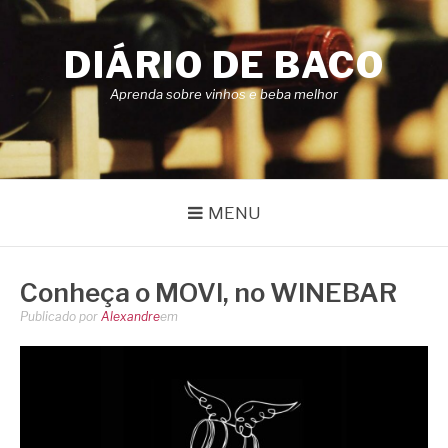
Pular
para
DIÁRIO DE BACO
o
conteúdo
Aprenda sobre vinhos e beba melhor
MENU
Conheça o MOVI, no WINEBAR
Publicado por
Alexandre
em