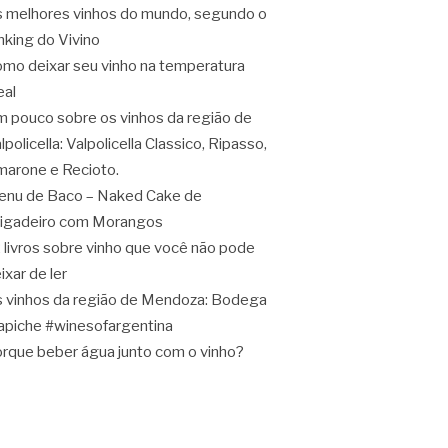
 melhores vinhos do mundo, segundo o
nking do Vivino
mo deixar seu vinho na temperatura
eal
 pouco sobre os vinhos da região de
lpolicella: Valpolicella Classico, Ripasso,
arone e Recioto.
nu de Baco – Naked Cake de
igadeiro com Morangos
 livros sobre vinho que você não pode
ixar de ler
 vinhos da região de Mendoza: Bodega
apiche #winesofargentina
rque beber água junto com o vinho?