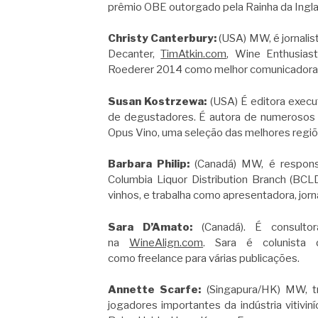
prêmio OBE outorgado pela Rainha da Ingla
Christy Canterbury:
(USA) MW, é jornalist
Decanter,
TimAtkin.com
, Wine Enthusias
Roederer 2014 como melhor comunicadora o
Susan Kostrzewa:
(USA)
É editora execu
de degustadores. É autora de numerosos l
Opus Vino, uma seleção das melhores regiões
Barbara Philip:
(Canadá) MW, é respons
Columbia Liquor Distribution Branch (BCL
vinhos, e trabalha como apresentadora, jornal
Sara D’Amato:
(Canadá). É consultor
na
WineAlign.com
. Sara é colunista 
como freelance para várias publicações.
Annette Scarfe:
(Singapura/HK) MW, t
jogadores importantes da indústria vitivin