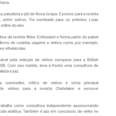
terra.
a, panelista e júri de Nova Iorque. Escreve para a revista
t, entre outros. Foi nominada para os prêmios Louis
nline do ano.
tiva da revista Wine Enthusiast e forma parte do painel
ivros de cozinha, viagens e vinhos como, por exemplo,
 vitivinícolas.
ável pela seleção de vinhos europeus para a British
DB). Com seu marido, leva à frente uma consultora de
ista e juiz.
a, sommelier, crítico de vinhos e sócia principal
de vinhos para a revista Chatelaine e escreve
rabalha como consultora independente assessorando
ícola asiática. Também é juiz em concursos de vinho no