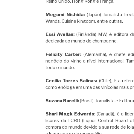
Reino Unido, Hong Kong e França.
Megumi Nishida:
(Japão) Jornalista fre
Wands, Cuisine kingdom, entre outras.
Essi Avellan:
(Finlândia) MW, é editora
dedicada ao mundo do champagne.
Felicity Carter:
(Alemanha), é chefe edi
negócio do vinho a nível internacional. T
todo o mundo.
Cecilia Torres Salinas:
(Chile), é a refe
como enóloga em uma das vinícolas mais pr
Suzana Barelli:
(Brasil), Jornalista e Edito
Shari Mogk Edwards
: (Canadá), é a lí
licores da LCBO (Liquor Control Board of
compra do mundo devido a sua rede de lojas
e longo prazo do monopólio.