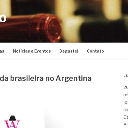
CO
as
Notícias e Eventos
Degustei
Contato
L
ada brasileira no Argentina
20
ro
Id
ab
Os
Ar