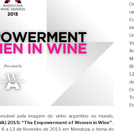
Os
ra
Co
id
Um
Va
Am
Me
Br
12
de
Os
Tr
Po
ponsável pela imagem do vinho argentino no mundo,
WA) 2015:
“The Empowerment of Women in Wine”
.
 8 a 13
de fevereiro de 2015 em Mendoza, o tema do