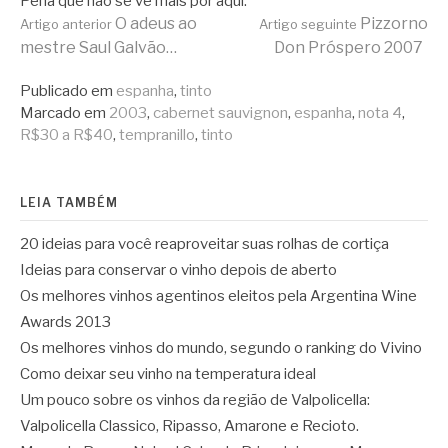
Pena que não se vê mais por aqui.
Continue
O adeus ao
Pizzorno
Artigo anterior
Artigo seguinte
mestre Saul Galvão…
Don Próspero 2007
lendo
Publicado em
espanha
,
tinto
Marcado em
2003
,
cabernet sauvignon
,
espanha
,
nota 4
,
R$30 a R$40
,
tempranillo
,
tinto
LEIA TAMBÉM
20 ideias para você reaproveitar suas rolhas de cortiça
Ideias para conservar o vinho depois de aberto
Os melhores vinhos agentinos eleitos pela Argentina Wine
Awards 2013
Os melhores vinhos do mundo, segundo o ranking do Vivino
Como deixar seu vinho na temperatura ideal
Um pouco sobre os vinhos da região de Valpolicella:
Valpolicella Classico, Ripasso, Amarone e Recioto.