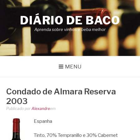
Pular
para
DIÁRIO DE BACO
o
conteúdo
Aprenda sobre vinhos e beba melhor
MENU
Condado de Almara Reserva
2003
Publicado por
Alexandre
em
Espanha
Tinto, 70% Tempranillo e 30% Cabernet