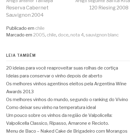
Continue
Tamaya
Santa Rita
Artigo anterior
Artigo seguinte
Reserva Cabernet
120 Riesing 2008
Sauvignon 2004
lendo
Publicado em
chile
Marcado em
2005
,
chile
,
doce
,
nota 4
,
sauvignon blanc
LEIA TAMBÉM
20 ideias para você reaproveitar suas rolhas de cortiça
Ideias para conservar o vinho depois de aberto
Os melhores vinhos agentinos eleitos pela Argentina Wine
Awards 2013
Os melhores vinhos do mundo, segundo o ranking do Vivino
Como deixar seu vinho na temperatura ideal
Um pouco sobre os vinhos da região de Valpolicella:
Valpolicella Classico, Ripasso, Amarone e Recioto.
Menu de Baco – Naked Cake de Brigadeiro com Morangos