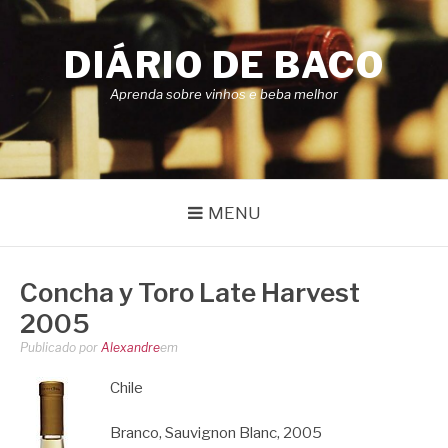
Pular
para
DIÁRIO DE BACO
o
conteúdo
Aprenda sobre vinhos e beba melhor
MENU
Concha y Toro Late Harvest
2005
Publicado por
Alexandre
em
Chile
Branco, Sauvignon Blanc, 2005