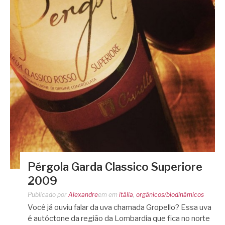
Pérgola Garda Classico Superiore
2009
Publicado por
Alexandre
em
em
itália
,
orgânicos/biodinâmicos
Você já ouviu falar da uva chamada Gropello? Essa uva
é autóctone da região da Lombardia que fica no norte