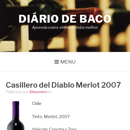
Pular
para
DIÁRIO DE BACO
o
conteúdo
Aprenda sobre vinhos e beba melhor
MENU
Casillero del Diablo Merlot 2007
Publicado por
Alexandre
em
Chile
Tinto, Merlot, 2007
Vinícola:
Concha y Toro