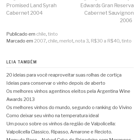
Continue
Promised Land Syrah
Edwards Gran Reserva
Cabernet 2004
Cabernet Sauvignon
lendo
2006
Publicado em
chile
,
tinto
Marcado em
2007
,
chile
,
merlot
,
nota 3
,
R$30 a R$40
,
tinto
LEIA TAMBÉM
20 ideias para você reaproveitar suas rolhas de cortiça
Ideias para conservar o vinho depois de aberto
Os melhores vinhos agentinos eleitos pela Argentina Wine
Awards 2013
Os melhores vinhos do mundo, segundo o ranking do Vivino
Como deixar seu vinho na temperatura ideal
Um pouco sobre os vinhos da região de Valpolicella:
Valpolicella Classico, Ripasso, Amarone e Recioto.
Menu de Baco – Naked Cake de Brigadeiro com Morangos