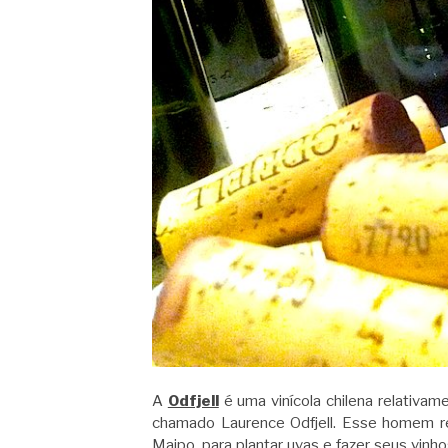
A
Odfjell
é uma vinícola chilena relativa
chamado Laurence Odfjell. Esse homem res
Maipo, para plantar uvas e fazer seus vinh