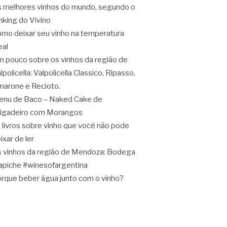
 melhores vinhos do mundo, segundo o
nking do Vivino
mo deixar seu vinho na temperatura
eal
 pouco sobre os vinhos da região de
lpolicella: Valpolicella Classico, Ripasso,
arone e Recioto.
nu de Baco – Naked Cake de
igadeiro com Morangos
 livros sobre vinho que você não pode
ixar de ler
 vinhos da região de Mendoza: Bodega
apiche #winesofargentina
rque beber água junto com o vinho?