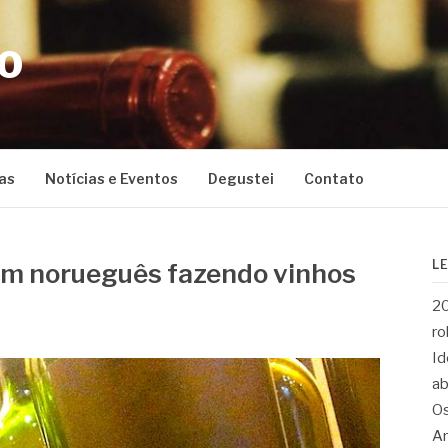
CO
as
Notícias e Eventos
Degustei
Contato
L
. Um norueguês fazendo vinhos
20
ro
Id
ab
Os
Ar