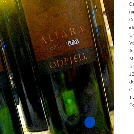
Os
ra
Co
id
Um
Va
Am
Me
Br
12
de
Os
Tr
Po