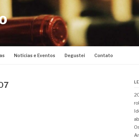
CO
as
Notícias e Eventos
Degustei
Contato
L
07
20
ro
Id
ab
Os
Ar