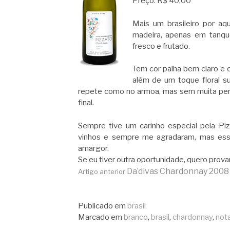
Preço: R$ 40,00
Mais um brasileiro por aq
madeira, apenas em tanque
fresco e frutado.
Tem cor palha bem claro e
além de um toque floral su
repete como no armoa, mas sem muita per
final.
Sempre tive um carinho especial pela Pi
vinhos e sempre me agradaram, mas esse
amargor.
Se eu tiver outra oportunidade, quero prova
Continue
Da’divas Chardonnay 2008
Artigo anterior
lendo
Publicado em
brasil
Marcado em
branco
,
brasil
,
chardonnay
,
not