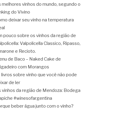
 melhores vinhos do mundo, segundo o
nking do Vivino
mo deixar seu vinho na temperatura
eal
 pouco sobre os vinhos da região de
lpolicella: Valpolicella Classico, Ripasso,
arone e Recioto.
nu de Baco – Naked Cake de
igadeiro com Morangos
 livros sobre vinho que você não pode
ixar de ler
 vinhos da região de Mendoza: Bodega
apiche #winesofargentina
rque beber água junto com o vinho?