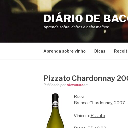
Pular
para
DIÁRIO DE BA
o
conteúdo
Aprenda sobre vinhos e beba melhor
Aprenda sobre vinho
Dicas
Receit
Pizzato Chardonnay 20
Publicado por
Alexandre
em
Brasil
Branco, Chardonnay, 2007
Vinícola:
Pizzato