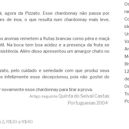
Os
ra
ui, agora da Pizzato. Esse chardonnay não passa por
Co
s de inox, o que resulta num chardonnay mais leve,
id
Um
 os aromas remetem a frutas brancas como pêra e maçã
Va
til. Na boca tem boa acidez e a presença da fruta se
Am
sistência. Além disso apresentou um amargor chato no
Me
Br
zzato, pelo cuidado e seriedade com que produz seus
12
 infelizmente esse decepcionou, pois não gostei do
de
Os
r novamente esse chardonnay para tirar a prova.
Tr
Quinta do Seival Castas
Artigo seguinte
Po
Portuguesas 2004
a 2
,
R$30 a R$40