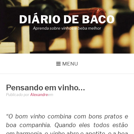
Pular
para
DIÁRIO DE BACO
o
conteúdo
Aprenda sobre vinhos e beba melhor
MENU
Pensando em vinho…
Publicado por
Alexandre
em
“O bom vinho combina com bons pratos e
boa companhia. Quando eles todos estão
em harmonia, o vinho abre o apetite, e a boa