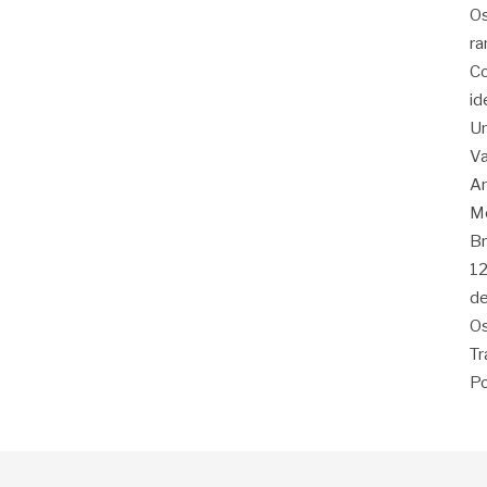
Os
ra
Co
id
Um
Va
Am
Me
Br
12
de
Os
Tr
Po