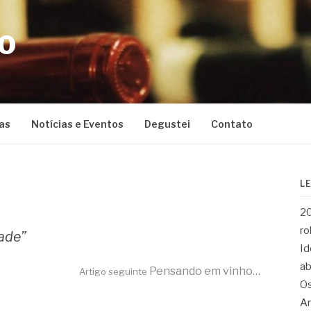
CO
as
Notícias e Eventos
Degustei
Contato
L
20
ro
ade”
Id
ab
Pensando em vinho…
Artigo seguinte
Os
Ar