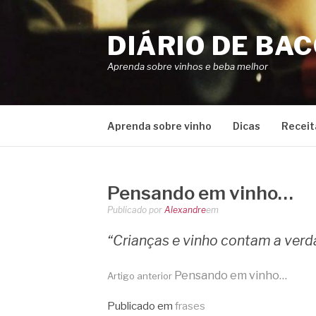
Pular
para
DIÁRIO DE BA
o
conteúdo
Aprenda sobre vinhos e beba melhor
Aprenda sobre vinho
Dicas
Receit
Pensando em vinho…
Publicado por
Alexandre
em
“Crianças e vinho contam a verd
Continue
Pensando em vinho…
Artigo anterior
Publicado em
frases