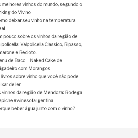
 melhores vinhos do mundo, segundo o
nking do Vivino
mo deixar seu vinho na temperatura
eal
 pouco sobre os vinhos da região de
lpolicella: Valpolicella Classico, Ripasso,
arone e Recioto.
nu de Baco – Naked Cake de
igadeiro com Morangos
 livros sobre vinho que você não pode
ixar de ler
 vinhos da região de Mendoza: Bodega
apiche #winesofargentina
rque beber água junto com o vinho?