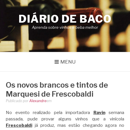
Pular
para
DIÁRIO DE BACO
o
conteúdo
Aprenda sobre vinhos e beba melhor
MENU
Os novos brancos e tintos de
Marquesi de Frescobaldi
Publicado por
Alexandre
em
No evento realizado pela importadora
Ravin
semana
passada, pude provar alguns vinhos que a vinícola
Frescobaldi
já produz, mas estão chegando agora no