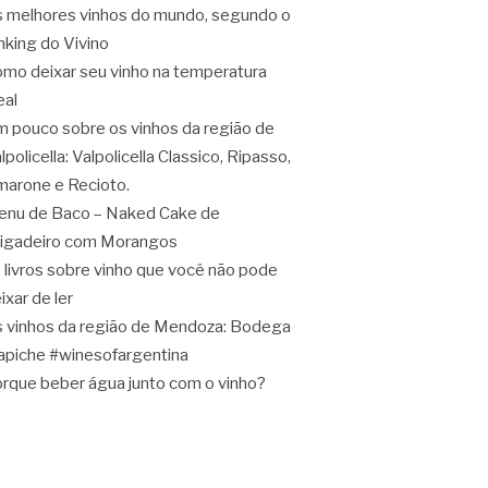
 melhores vinhos do mundo, segundo o
nking do Vivino
mo deixar seu vinho na temperatura
eal
 pouco sobre os vinhos da região de
lpolicella: Valpolicella Classico, Ripasso,
arone e Recioto.
nu de Baco – Naked Cake de
igadeiro com Morangos
 livros sobre vinho que você não pode
ixar de ler
 vinhos da região de Mendoza: Bodega
apiche #winesofargentina
rque beber água junto com o vinho?