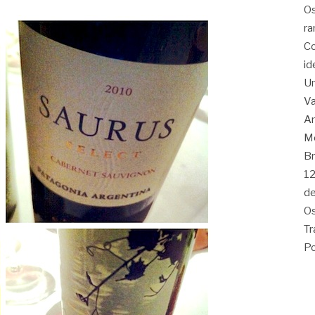
Os
ra
Co
id
Um
Va
Am
Me
Br
12
de
Os
Tr
Po