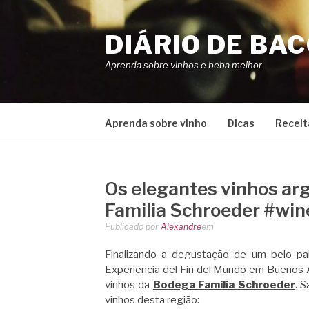
Pular
para
DIÁRIO DE BA
o
conteúdo
Aprenda sobre vinhos e beba melhor
Aprenda sobre vinho
Dicas
Receit
Os elegantes vinhos ar
Familia Schroeder #win
Publicado por
Alexandre
em
Finalizando a
degustação de um belo pai
Experiencia del Fin del Mundo em Buenos 
vinhos da
Bodega Familia Schroeder
. 
vinhos desta região: