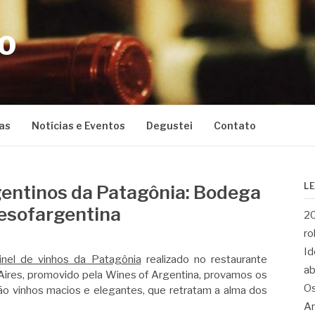
CO
as
Notícias e Eventos
Degustei
Contato
L
gentinos da Patagônia: Bodega
esofargentina
20
ro
Id
nel de vinhos da Patagônia
realizado no restaurante
ab
Aires, promovido pela Wines of Argentina, provamos os
Os
São vinhos macios e elegantes, que retratam a alma dos
Ar