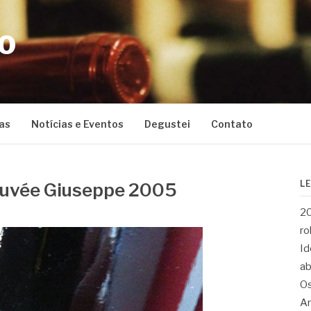
CO
as
Notícias e Eventos
Degustei
Contato
L
Cuvée Giuseppe 2005
20
ro
Id
ab
Os
Ar