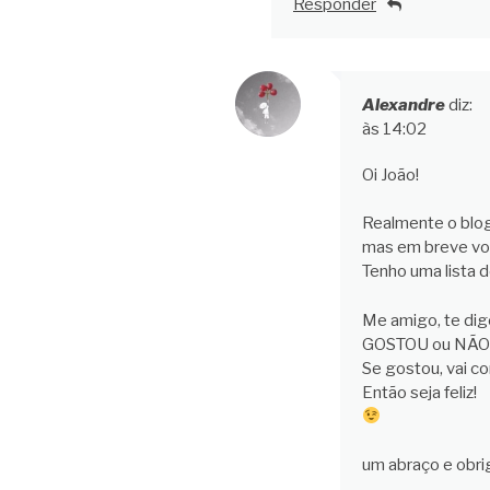
Responder
Alexandre
diz:
às 14:02
Oi João!
Realmente o blog
mas em breve vol
Tenho uma lista d
Me amigo, te digo
GOSTOU ou NÃO
Se gostou, vai c
Então seja feliz!
um abraço e obri