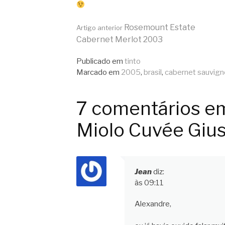
Continue
Rosemount Estate
Artigo anterior
Cabernet Merlot 2003
lendo
Publicado em
tinto
Marcado em
2005
,
brasil
,
cabernet sauvign
7 comentários e
Miolo Cuvée Giu
Jean
diz:
às 09:11
Alexandre,