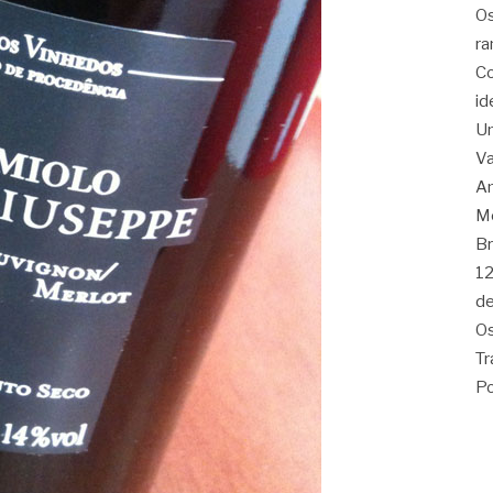
Os
ra
Co
id
Um
Va
Am
Me
Br
12
de
Os
Tr
Po