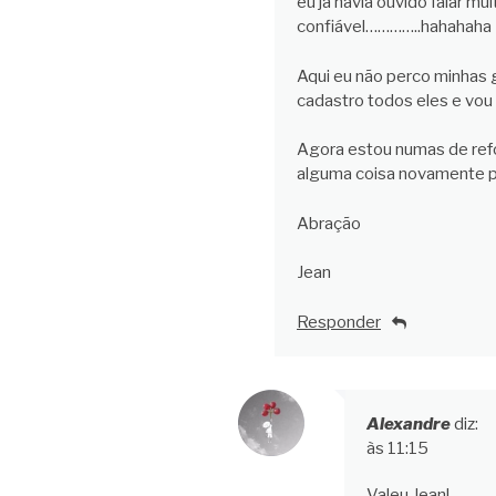
eu já havia ouvido falar mu
confiável…………..hahahaha
Aqui eu não perco minhas g
cadastro todos eles e v
Agora estou numas de refo
alguma coisa novamente p
Abração
Jean
Responder
Alexandre
diz:
às 11:15
Valeu Jean!