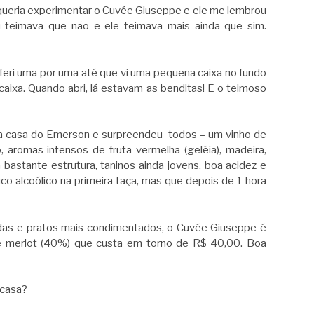
 queria experimentar o Cuvée Giuseppe e ele me lembrou
u teimava que não e ele teimava mais ainda que sim.
onferi uma por uma até que vi uma pequena caixa no fundo
aixa. Quando abri, lá estavam as benditas! E o teimoso
 na casa do Emerson e surpreendeu todos – um vinho de
 aromas intensos de fruta vermelha (geléia), madeira,
bastante estrutura, taninos ainda jovens, boa acidez e
o alcoólico na primeira taça, mas que depois de 1 hora
das e pratos mais condimentados, o Cuvée Giuseppe é
 merlot (40%) que custa em torno de R$ 40,00. Boa
 casa?