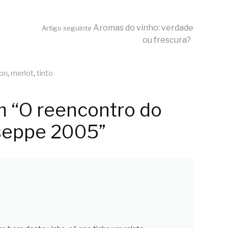
Aromas do vinho: verdade
Artigo seguinte
ou frescura?
on
,
merlot
,
tinto
m “O reencontro do
seppe 2005”