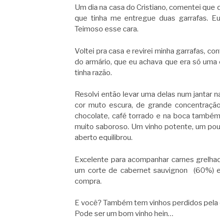
Um dia na casa do Cristiano, comentei que
que tinha me entregue duas garrafas. E
Teimoso esse cara.
Voltei pra casa e revirei minha garrafas, c
do armário, que eu achava que era só uma c
tinha razão.
Resolvi então levar uma delas num jantar
cor muto escura, de grande concentração,
chocolate, café torrado e na boca também 
muito saboroso. Um vinho potente, um pouc
aberto equilibrou.
Excelente para acompanhar carnes grelha
um corte de cabernet sauvignon (60%) e
compra.
E você? Também tem vinhos perdidos pela
Pode ser um bom vinho hein…