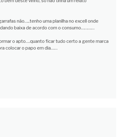
ito bem deste vinho, só nao tinha um relato
arrafas não…..tenho uma planilha no excell onde
ou dando baixa de acordo com o consumo…………
rmar o apto….quanto ficar tudo certo a gente marca
ra colocar o papo em dia……