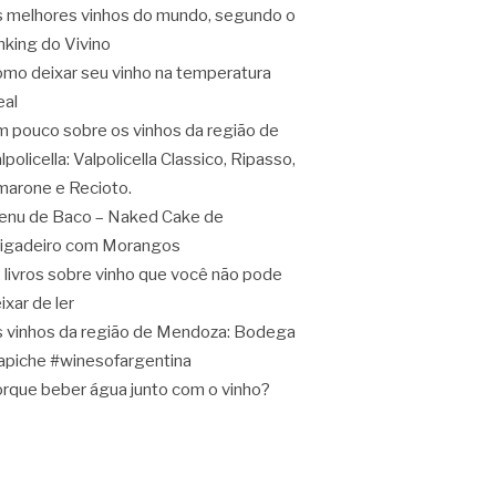
 melhores vinhos do mundo, segundo o
nking do Vivino
mo deixar seu vinho na temperatura
eal
 pouco sobre os vinhos da região de
lpolicella: Valpolicella Classico, Ripasso,
arone e Recioto.
nu de Baco – Naked Cake de
igadeiro com Morangos
 livros sobre vinho que você não pode
ixar de ler
 vinhos da região de Mendoza: Bodega
apiche #winesofargentina
rque beber água junto com o vinho?