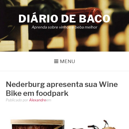
Pular
para
DIÁRIO DE BACO
o
conteúdo
Aprenda sobre vinhos e beba melhor
MENU
Nederburg apresenta sua Wine
Bike em foodpark
Publicado por
Alexandre
em