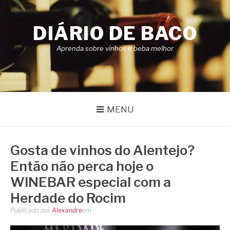
Pular
para
DIÁRIO DE BACO
o
conteúdo
Aprenda sobre vinhos e beba melhor
MENU
Gosta de vinhos do Alentejo?
Então não perca hoje o
WINEBAR especial com a
Herdade do Rocim
Publicado por
Alexandre
em