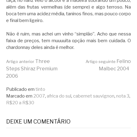
taça, no nariz veio o álcool e a madeira sobrando um pouco,
além das frutas vermelhas (de sempre) e algo terroso. Na
boca tem uma acidez média, taninos finos, mas pouco corpo
e final bem ligeiro.
Não é ruim, mas achei um vinho “simplão”. Acho que nessa
faixa de preços, tem muuuuita opção mais bem cuidada. O
chardonnay deles ainda é melhor.
Continue
Three
Felino
Artigo anterior
Artigo seguinte
Steps Shiraz Premium
Malbec 2004
2006
lendo
Publicado em
tinto
Marcado em
2007
,
africa do sul
,
cabernet sauvignon
,
nota 3
,
R$20 a R$30
DEIXE UM COMENTÁRIO