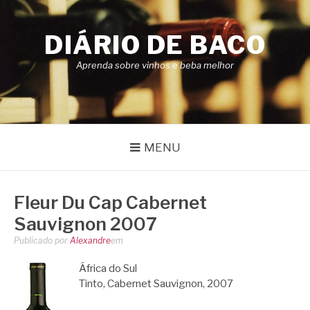
Pular
para
DIÁRIO DE BACO
o
conteúdo
Aprenda sobre vinhos e beba melhor
MENU
Fleur Du Cap Cabernet
Sauvignon 2007
Publicado por
Alexandre
em
África do Sul
Tinto, Cabernet Sauvignon, 2007