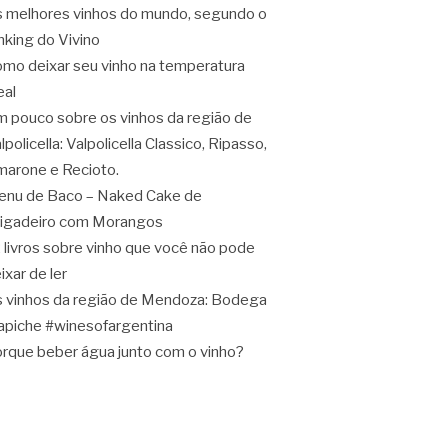
 melhores vinhos do mundo, segundo o
nking do Vivino
mo deixar seu vinho na temperatura
eal
 pouco sobre os vinhos da região de
lpolicella: Valpolicella Classico, Ripasso,
arone e Recioto.
nu de Baco – Naked Cake de
igadeiro com Morangos
 livros sobre vinho que você não pode
ixar de ler
 vinhos da região de Mendoza: Bodega
apiche #winesofargentina
rque beber água junto com o vinho?