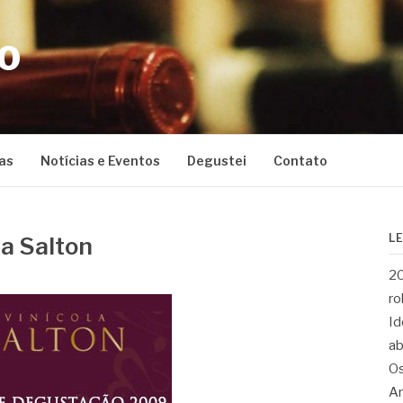
CO
as
Notícias e Eventos
Degustei
Contato
L
a Salton
20
ro
Id
ab
Os
Ar