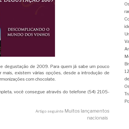
Os
ra
Co
id
Um
Va
Am
Me
Br
 de degustação de 2009. Para quem já sabe um pouco
12
 mais, existem várias opções, desde a introdução de
de
armonizações com chocolate.
Os
pleta, você consegue através do telefone (54) 2105-
Tr
Po
Muitos lançamentos
Artigo seguinte
nacionais