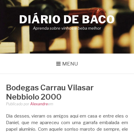
Pular
para
DIÁRIO DE BACO
o
conteúdo
Aprenda sobre vinhos e beba melhor
MENU
Bodegas Carrau Vilasar
Nebbiolo 2000
Publicado por
Alexandre
em
Dia desses, vieram os amigos aqui em casa e entre eles o
Daniel, que me apareceu com uma garrafa embalada em
papel alumínio. Com aquele sorriso maroto de sempre, ele