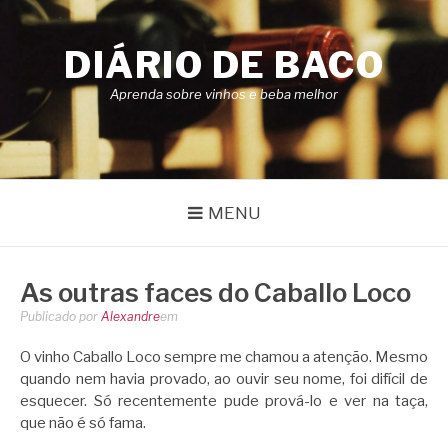
Pular
para
DIÁRIO DE BACO
o
conteúdo
Aprenda sobre vinhos e beba melhor
MENU
As outras faces do Caballo Loco
Publicado por
Alexandre
em
O vinho Caballo Loco sempre me chamou a atenção. Mesmo
quando nem havia provado, ao ouvir seu nome, foi difícil de
esquecer. Só recentemente pude prová-lo e ver na taça,
que não é só fama.