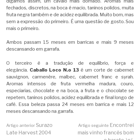
digamos assim, um cavalo mais domado. Aromas mais
fechados, discretos, na boca é macio, taninos polidos, muita
fruta negra também e de acidez equilibrada. Muito bom, mas
sem a expressão do primeiro. É uma questão de gosto. Sou
mais o primeiro.
Ambos passam 15 meses em barricas e mais 9 meses
descansando em garrafa.
O terceiro é a tradução de equilíbrio, força e
elegância.
Caballo Loco N.o 13
é um corte de cabernet
sauvignon, carmenère, malbec, cabernet franc e syrah.
Aromas intensos de fruta vermelha madura, couro,
especiarias, chocolate e na boca, a fruta e o chocolate se
repetem, taninos polidos, acidez equilibrada e final longo de
café. Essa beleza passa 24 meses em barrica e mais 12
meses descansando na garrafa.
Continue
Surazo
Encontrei
Artigo anterior
Artigo seguinte
Late Harvest 2004
mais vinho francês bom