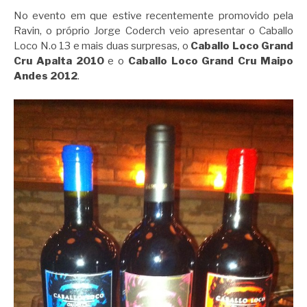
No evento em que estive recentemente promovido pela
Ravin, o próprio Jorge Coderch veio apresentar o Caballo
Loco N.o 13 e mais duas surpresas, o
Caballo Loco Grand
Cru Apalta 2010
e o
Caballo Loco Grand Cru Maipo
Andes 2012
.