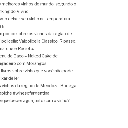
 melhores vinhos do mundo, segundo o
nking do Vivino
mo deixar seu vinho na temperatura
eal
 pouco sobre os vinhos da região de
lpolicella: Valpolicella Classico, Ripasso,
arone e Recioto.
nu de Baco – Naked Cake de
igadeiro com Morangos
 livros sobre vinho que você não pode
ixar de ler
 vinhos da região de Mendoza: Bodega
apiche #winesofargentina
rque beber água junto com o vinho?