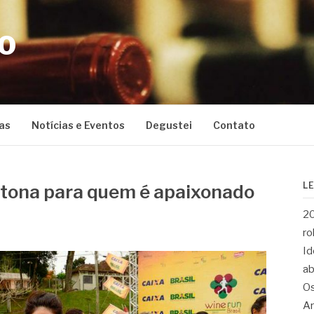
CO
as
Notícias e Eventos
Degustei
Contato
L
tona para quem é apaixonado
20
ro
Id
ab
Os
Ar