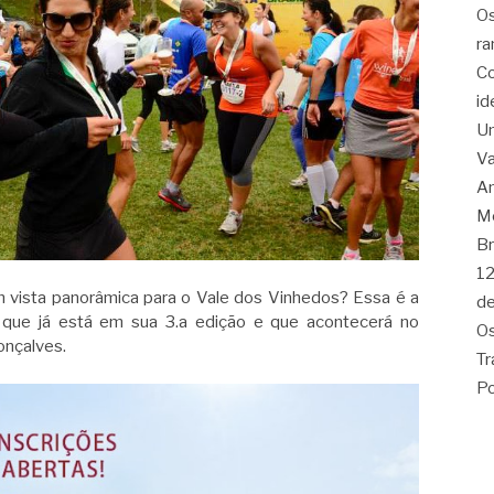
Os
ra
Co
id
Um
Va
Am
Me
Br
12
 vista panorâmica para o Vale dos Vinhedos? Essa é a
de
 que já está em sua 3.a edição e que acontecerá no
Os
onçalves.
Tr
Po