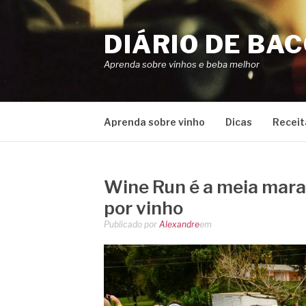
Pular
para
DIÁRIO DE BA
o
conteúdo
Aprenda sobre vinhos e beba melhor
Aprenda sobre vinho
Dicas
Receit
Wine Run é a meia mara
por vinho
Publicado por
Alexandre
em