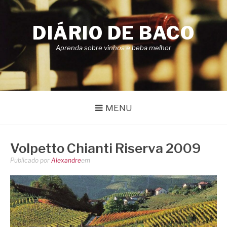
Pular
para
DIÁRIO DE BACO
o
conteúdo
Aprenda sobre vinhos e beba melhor
MENU
Volpetto Chianti Riserva 2009
Publicado por
Alexandre
em