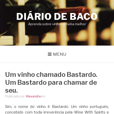
Pular
para
DIÁRIO DE BACO
o
conteúdo
Aprenda sobre vinhos e beba melhor
MENU
Um vinho chamado Bastardo.
Um Bastardo para chamar de
seu.
Publicado por
Alexandre
em
Sim, o nome do vinho é Bastardo. Um vinho português,
concebido com toda irreverência pela Wine With Spirits e