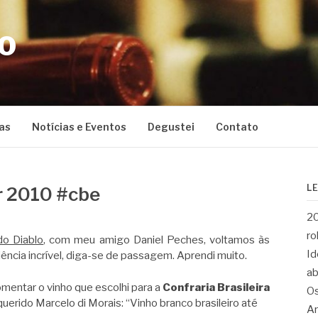
CO
as
Notícias e Eventos
Degustei
Contato
L
r 2010 #cbe
20
ro
do Diablo
, com meu amigo Daniel Peches, voltamos às
Id
ência incrível, diga-se de passagem. Aprendi muito.
ab
omentar o vinho que escolhi para a
Confraria Brasileira
Os
uerido Marcelo di Morais: “Vinho branco brasileiro até
Ar