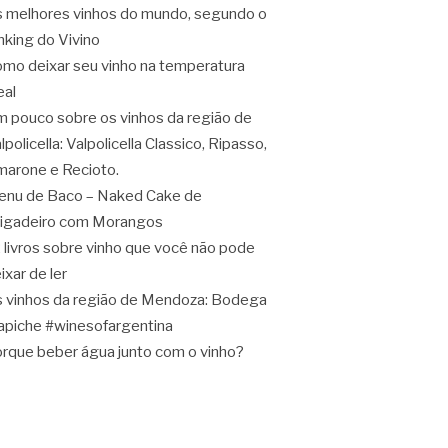
 melhores vinhos do mundo, segundo o
nking do Vivino
mo deixar seu vinho na temperatura
eal
 pouco sobre os vinhos da região de
lpolicella: Valpolicella Classico, Ripasso,
arone e Recioto.
nu de Baco – Naked Cake de
igadeiro com Morangos
 livros sobre vinho que você não pode
ixar de ler
 vinhos da região de Mendoza: Bodega
apiche #winesofargentina
rque beber água junto com o vinho?