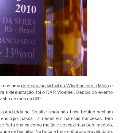
lizamos uma
degustação virtual no Winebar com a Miolo
e
ra a degustação, foi o RAR Viognier. Depois do evento
 vinho do mês da CBE.
o produzida no Brasil e ainda não tinha bebido nenhum
o enólogo, passa 12 meses em barricas francesas. Tem
 de fruta branca como melão e abacaxi mas bem maduro,
toque de baunilha. Na boca é bem saboroso e aveludado,