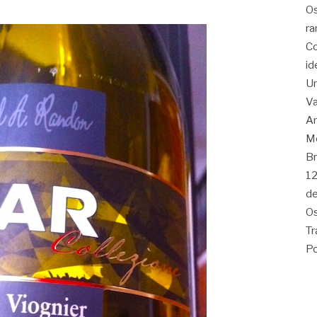
Os
ra
Co
id
Um
Va
Am
Me
Br
12
de
Os
Tr
Po