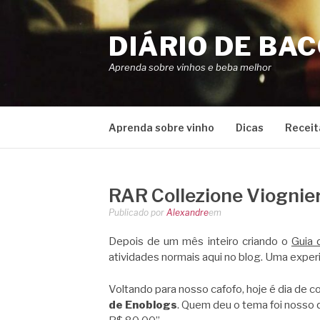
Pular
para
DIÁRIO DE BA
o
conteúdo
Aprenda sobre vinhos e beba melhor
Aprenda sobre vinho
Dicas
Receit
RAR Collezione Viognie
Publicado por
Alexandre
em
Depois de um mês inteiro criando o
Guia 
atividades normais aqui no blog. Uma experi
Voltando para nosso cafofo, hoje é dia de c
de Enoblogs
. Quem deu o tema foi nosso q