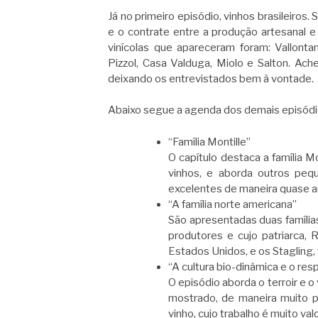
Já no primeiro episódio, vinhos brasileiros. 
e o contrate entre a produção artesanal e 
vinícolas que apareceram foram: Vallontan
Pizzol, Casa Valduga, Miolo e Salton. Ac
deixando os entrevistados bem à vontade.
Abaixo segue a agenda dos demais episódi
“Família Montille”
O capítulo destaca a família 
vinhos, e aborda outros peq
excelentes de maneira quase a
“A família norte americana”
São apresentadas duas famílias
produtores e cujo patriarca,
Estados Unidos, e os Stagling, 
“A cultura bio-dinâmica e o res
O episódio aborda o terroir e 
mostrado, de maneira muito p
vinho, cujo trabalho é muito val