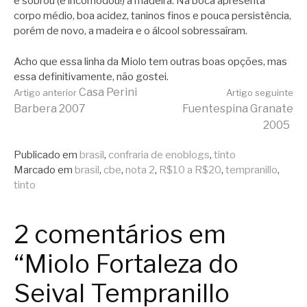
e sobrou (e incomodou!) a madeira. Na boca apresenta
corpo médio, boa acidez, taninos finos e pouca persistência,
porém de novo, a madeira e o álcool sobressaíram.
Acho que essa linha da Miolo tem outras boas opções, mas
essa definitivamente, não gostei.
Continue
Casa Perini
Artigo anterior
Artigo seguinte
Barbera 2007
Fuentespina Granate
2005
lendo
Publicado em
brasil
,
confraria de enoblogs
,
tinto
Marcado em
brasil
,
cbe
,
nota 2
,
R$10 a R$20
,
tempranillo
,
tinto
2 comentários em
“Miolo Fortaleza do
Seival Tempranillo