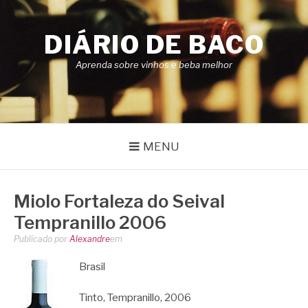
Pular
para
DIÁRIO DE BACO
o
conteúdo
Aprenda sobre vinhos e beba melhor
MENU
Miolo Fortaleza do Seival
Tempranillo 2006
Publicado por
Alexandre
em
Brasil
Tinto, Tempranillo, 2006