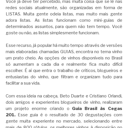
Você já deve ter percebido, mas muita coisa que se lê nas
redes sociais atualmente, são organizadas em forma de
LISTAS. Muita gente odeia listas, mas muito mais gente
adora listas. As listas funcionam como mini-guias de
determinados assuntos, para quem não tem tempo. Você
goste ou não, as listas simplesmente funcionam.
Esse recurso, já popular há muito tempo através de versões
mais elaboradas chamadas GUIAS, encontra no tema vinho
um prato cheio. As opções de vinhos disponíveis no Brasil
só aumentam a cada dia e realmente fica muito difícil
escolher. É aí que entra o trabalho de críticos, blogueiros e
entusiastas do vinho, que filtram e organizam tudo para
facilitar a sua vida.
Com essa ideia na cabeça, Beto Duarte e Cristiano Orlandi,
dois amigos e experientes blogueiros de vinho, realizaram
um projeto enorme criando o
Guia Brasil às Cegas
201.
Esse guia é o resultado de 30 degustações com
gente muita experiente no mercado, selecionando entre
mais de 800 rótulos, os melhores vinhos à disposição no