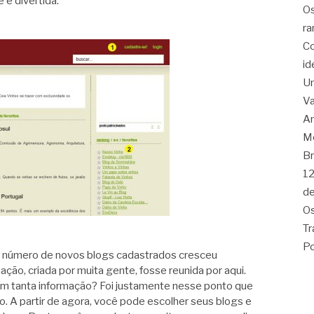
 e divertida.
Os
ra
Co
id
Um
Va
Am
Me
Br
12
de
Os
Tr
Po
 número de novos blogs cadastrados cresceu
ão, criada por muita gente, fosse reunida por aqui.
om tanta informação? Foi justamente nesse ponto que
o. A partir de agora, você pode escolher seus blogs e