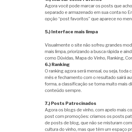
Agora você pode marcar os posts que achou m
separado e armazenado em sua conta no Eno
opção “post favoritos” que aparece no men
5.) Interface mais limpa
Visualmente o site não sofreu grandes mo
mais limpa, priorizando a busca rápida e ai
como Dúvidas, Mapa do Vinho, Ranking, Conta
6.) Ranking
O ranking agora será mensal, ou seja, toda
mês e fechamento com o resultado sairá au
forma, a classificação se torna muito mais 
conteúdo sempre.
7.) Posts Patrocinados
Agora os blogs de vinho, com apelo mais co
post com promoções: criamos os posts pat
de posts de blog, que não se misturam com
cultura do vinho, mas que têm um espaço pr