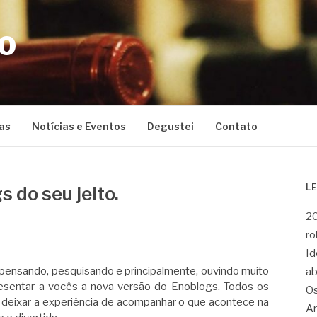
CO
as
Notícias e Eventos
Degustei
Contato
L
 do seu jeito.
20
ro
Id
pensando, pesquisando e principalmente, ouvindo muito
ab
resentar a vocês a nova versão do Enoblogs. Todos os
Os
deixar a experiência de acompanhar o que acontece na
Ar