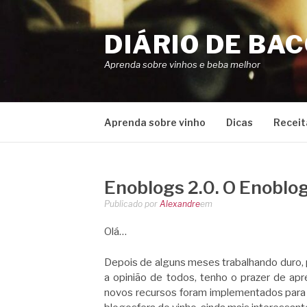
Pular
para
DIÁRIO DE BA
o
conteúdo
Aprenda sobre vinhos e beba melhor
Aprenda sobre vinho
Dicas
Receit
Enoblogs 2.0. O Enoblogs
Publicado por
Alexandre
em
Olá…
Depois de alguns meses trabalhando duro, 
a opinião de todos, tenho o prazer de ap
novos recursos foram implementados para 