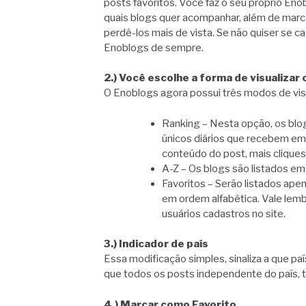
posts favoritos. Você faz o seu próprio Eno
quais blogs quer acompanhar, além de marc
perdê-los mais de vista. Se não quiser se
Enoblogs de sempre.
2.) Você escolhe a forma de visualizar 
O Enoblogs agora possui três modos de visual
Ranking – Nesta opção, os blo
únicos diários que recebem em 
conteúdo do post, mais cliques
A-Z – Os blogs são listados em
Favoritos – Serão listados ape
em ordem alfabética. Vale lemb
usuários cadastros no site.
3.) Indicador de país
Essa modificação simples, sinaliza a que pa
que todos os posts independente do país, 
4.) Marcar como Favorito