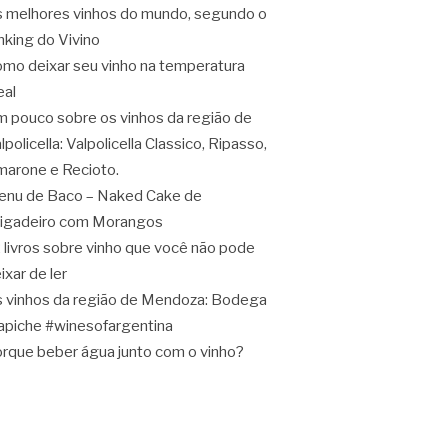
 melhores vinhos do mundo, segundo o
nking do Vivino
mo deixar seu vinho na temperatura
eal
 pouco sobre os vinhos da região de
lpolicella: Valpolicella Classico, Ripasso,
arone e Recioto.
nu de Baco – Naked Cake de
igadeiro com Morangos
 livros sobre vinho que você não pode
ixar de ler
 vinhos da região de Mendoza: Bodega
apiche #winesofargentina
rque beber água junto com o vinho?