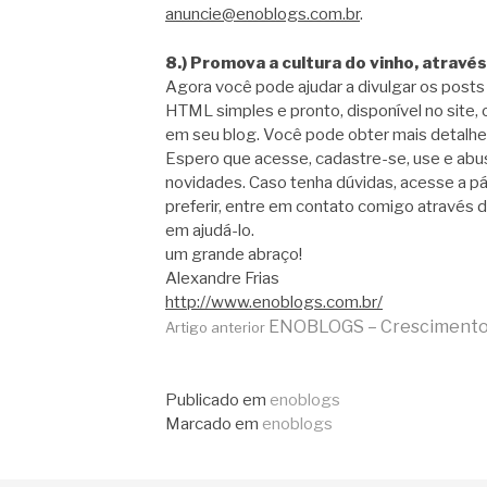
anuncie@enoblogs.com.br
.
8.) Promova a cultura do vinho, atrav
Agora você pode ajudar a divulgar os posts
HTML simples e pronto, disponível no site
em seu blog. Você pode obter mais detalh
Espero que acesse, cadastre-se, use e abu
novidades. Caso tenha dúvidas, acesse a pá
preferir, entre em contato comigo através 
em ajudá-lo.
um grande abraço!
Alexandre Frias
http://www.enoblogs.com.br/
Continue
ENOBLOGS – Cresciment
Artigo anterior
lendo
Publicado em
enoblogs
Marcado em
enoblogs