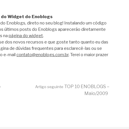
és do Widget do Enoblogs
 do Enoblogs, direto no seu blog! Instalando um código
, os últimos posts do Enoblogs aparecerão diretamente
es na
página do widget
.
se dos novos recursos e que goste tanto quanto eu das
gina de dúvidas frequentes para esclarecê-las ou se
do e-mail
contato@enoblogs.com.br
. Terei o maior prazer
o
TOP 10 ENOBLOGS –
Artigo seguinte
Maio/2009