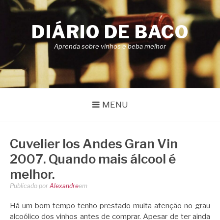
Pular
para
DIÁRIO DE BACO
o
conteúdo
Aprenda sobre vinhos e beba melhor
MENU
Cuvelier los Andes Gran Vin
2007. Quando mais álcool é
melhor.
Publicado por
Alexandre
em
Há um bom tempo tenho prestado muita atenção no grau
alcoólico dos vinhos antes de comprar. Apesar de ter ainda