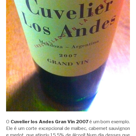
O
Cuvelier los Andes Gran Vin 2007
é um bom exemplo.
Ele é um corte excepcional de malbec, cabernet sauvignon
e merlot, que atingiu 15.5% de álcool! Num dia desses que