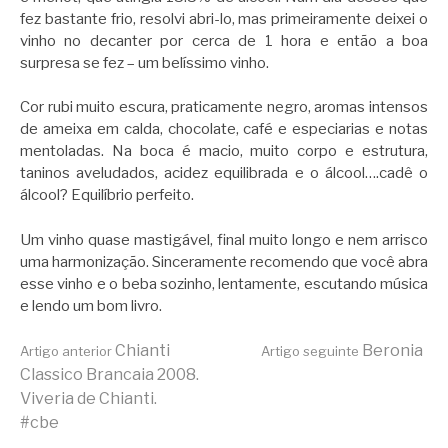
fez bastante frio, resolvi abri-lo, mas primeiramente deixei o
vinho no decanter por cerca de 1 hora e então a boa
surpresa se fez – um belíssimo vinho.
Cor rubi muito escura, praticamente negro, aromas intensos
de ameixa em calda, chocolate, café e especiarias e notas
mentoladas. Na boca é macio, muito corpo e estrutura,
taninos aveludados, acidez equilibrada e o álcool….cadê o
álcool? Equilíbrio perfeito.
Um vinho quase mastigável, final muito longo e nem arrisco
uma harmonização. Sinceramente recomendo que você abra
esse vinho e o beba sozinho, lentamente, escutando música
e lendo um bom livro.
Continue
Chianti
Beronia
Artigo anterior
Artigo seguinte
Classico Brancaia 2008.
Viveria de Chianti.
lendo
#cbe