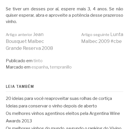
Se tiver um desses por aí, espere mais 3, 4 anos. Se não
quiser esperar, abra e aproveite a potência desse prazeroso
vinho.
Continue
Jean
Lunta
Artigo anterior
Artigo seguinte
Bousquet Malbec
Malbec 2009 #cbe
Grande Reserva 2008
lendo
Publicado em
tinto
Marcado em
espanha
,
tempranillo
LEIA TAMBÉM
20 ideias para você reaproveitar suas rolhas de cortiça
Ideias para conservar o vinho depois de aberto
Os melhores vinhos agentinos eleitos pela Argentina Wine
Awards 2013
Os melhores vinhos do mundo, segundo o ranking do Vivino