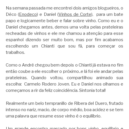
Na semana passada me encontrei dois amigos blogueiros, o
Déco (
Enodeco
) e Daniel (
Vinhos de Corte
), para um bate
papo e logicamente beber e falar sobre vinho. Como eu e o
Daniel chegamos antes, demos uma volta pelas prateleiras
recheadas de vinhos e ele me chamou a atenção para esse
espanhol dizendo ser muito bom, mas por fim acabamos
escolhendo um Chianti que sou fã, para começar os
trabalhos.
Como o André chegou bem depois o Chianti já estava no fim
então coube a ele escolher o próximo..e lá foi ele andar pelas
prateleiras. Quando voltou, compartilhou animado sua
escolha: Carmelo Rodero Joven. Eu e Daniel nos olhamos e
começamos a rir da feliz coincidência. Sintonia total!
Realmente um belo tempranillo de Ribera del Duero, frutado
intenso no nariz, macio, de corpo médio, boa acidez e se tem
uma palavra que resume esse vinho é o equilíbrio.
Um grande encontro marcado por bons vinho, equilíbrio e