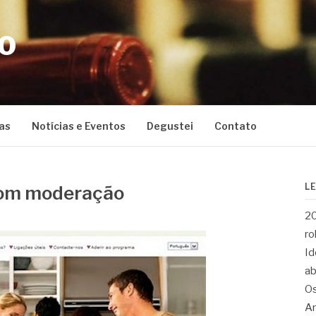
CO
as
Notícias e Eventos
Degustei
Contato
L
com moderação
20
ro
Id
ab
Os
Ar