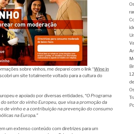
Os
ra
Co
id
Um
Va
Am
Me
Br
rmações sobre vinhos, me deparei com o link “
Wine in
12
scobri um site totalmente voltado para a cultura do
de
Os
 europeu e apoiado por diversas entidades,
“O Programa
Tr
o setor do vinho Europeu, que visa a promoção da
Po
 de vinho e a contribuição na prevenção do consumo
oólicas na Europa.”
 tem um extenso conteúdo com diretrizes para um