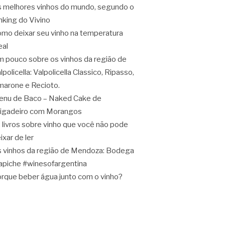
 melhores vinhos do mundo, segundo o
nking do Vivino
mo deixar seu vinho na temperatura
eal
 pouco sobre os vinhos da região de
lpolicella: Valpolicella Classico, Ripasso,
arone e Recioto.
nu de Baco – Naked Cake de
igadeiro com Morangos
 livros sobre vinho que você não pode
ixar de ler
 vinhos da região de Mendoza: Bodega
apiche #winesofargentina
rque beber água junto com o vinho?