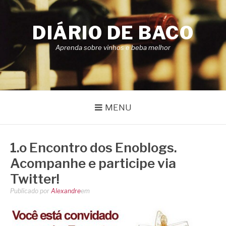
Pular
para
DIÁRIO DE BACO
o
conteúdo
Aprenda sobre vinhos e beba melhor
MENU
1.o Encontro dos Enoblogs.
Acompanhe e participe via
Twitter!
Publicado por
Alexandre
em