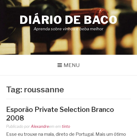
Pular
para
DIÁRIO DE BACO
o
conteúdo
Aprenda sobre vinhos e beba melhor
MENU
Tag:
roussanne
Esporão Private Selection Branco
2008
Publicado por
Alexandre
em
em
tinto
Esse eu trouxe na mala, direto de Portugal. Mais um ótimo