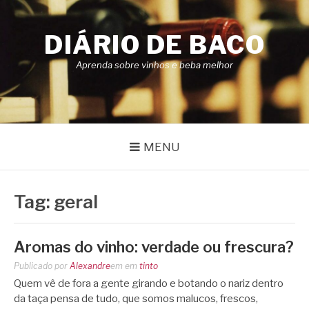
Pular
para
DIÁRIO DE BACO
o
conteúdo
Aprenda sobre vinhos e beba melhor
MENU
Tag:
geral
Aromas do vinho: verdade ou frescura?
Publicado por
Alexandre
em
em
tinto
Quem vê de fora a gente girando e botando o nariz dentro
da taça pensa de tudo, que somos malucos, frescos,